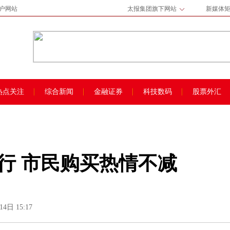
门户网站
太报集团旗下网站
新媒体
热点关注
综合新闻
金融证券
科技数码
股票外汇
发行 市民购买热情不减
4日 15:17