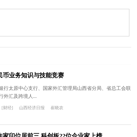
民币业务知识与技能竞赛
人民银行太原中心支行、国家外汇管理局山西省分局、省总工会联
外汇及跨境人...
[财经]
山西经济日报
崔晓农
许家印位居前三 科创板22位企业家上榜