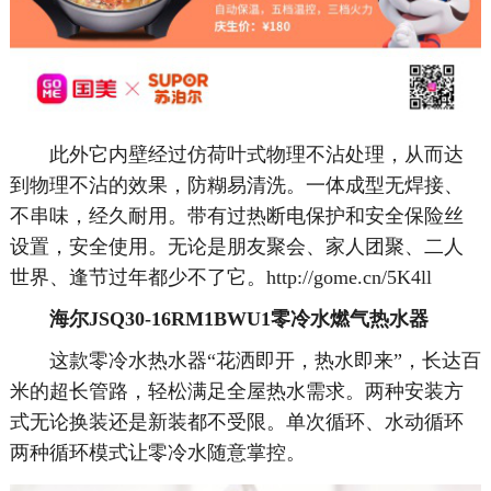
此外它内壁经过仿荷叶式物理不沾处理，从而达
到物理不沾的效果，防糊易清洗。一体成型无焊接、
不串味，经久耐用。带有过热断电保护和安全保险丝
设置，安全使用。无论是朋友聚会、家人团聚、二人
世界、逢节过年都少不了它。http://gome.cn/5K4ll
海尔JSQ30-16RM1BWU1零冷水燃气热水器
这款零冷水热水器“花洒即开，热水即来”，长达百
米的超长管路，轻松满足全屋热水需求。两种安装方
式无论换装还是新装都不受限。单次循环、水动循环
两种循环模式让零冷水随意掌控。