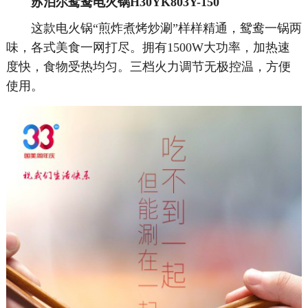
苏泊尔鸳鸯电火锅H30YK803Y-150
这款电火锅“煎炸煮烤炒涮”样样精通，鸳鸯一锅两
味，各式美食一网打尽。拥有1500W大功率，加热速
度快，食物受热均匀。三档火力调节无极控温，方便
使用。