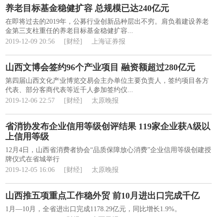
养老目标基金稳健扩容 总规模已达240亿元
在即将过去的2019年，公募行业创新品种层出不穷。肩负着建设养老
金第三支柱重任的养老目标基金稳健扩容...
2019-12-09 20:56
[财经]
上海证券报
山西文博会签约96个产业项目 融资额超过280亿元
第四届山西文化产业博览交易会主办单位主要负责人，签约项目各方
代表、部分客商代表等近千人参加签约仪...
2019-12-06 22:57
[财经]
太原晚报
省消协发布企业信用等级创评结果 119家企业获A级以
上信用等级
12月4日，山西省消费者协会“品质保障放心消费”企业信用等级创建授
牌仪式在省城举行
2019-12-05 16:06
[财经]
太原晚报
山西推五项重点工作稳外贸 前10月进出口完成千亿
1月—10月，全省进出口完成1178.29亿元，同比增长1.9%。