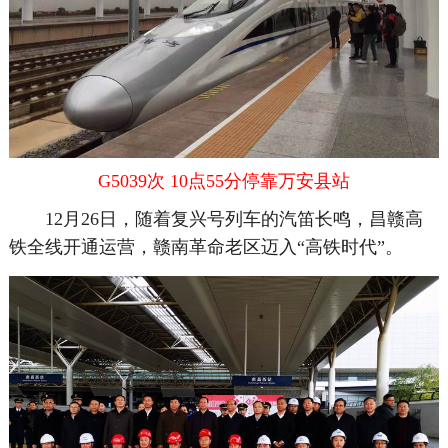
G5039次 10点55分停靠万安县站
12月26日，随着复兴号列车的汽笛长鸣，昌赣高
铁全线开通运营，赣南革命老区迈入“高铁时代”。