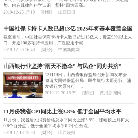
势、内在规律的科学认识，坚持“四为四高...
2019-12-25 17:18
[财经]
山西日报
中国社保卡持卡人数已超13亿 2025年将基本覆盖全国
截至目前，中国社会保障卡持卡人数已超过13亿人，覆盖93%以上人
口，开通100多项持卡应用，广泛应用于就...
2019-12-20 16:40
[财经]
中国新闻网
山西银行业坚持“雨天不撤伞” 与民企“同舟共济”
12月19日，山西省银保监局召开新闻发布会，
邀请大同银保监分局、民生银行太原分行、浦
发银行太原分行、...
2019-12-20 16:39
[财经]
黄河新闻网
11月份我省CPI同比上涨3.8% 低于全国平均水平
11月份，我省居民消费价格总水平同比上涨3.8%，涨幅较上月扩大
0.6个百分点，低于全国平均水平0.7个百分点。
2019-12-18 15:58
[财经]
山西晚报