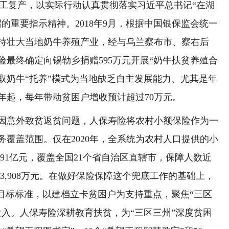
地复工复产，以实际行动认真贯彻落实习近平总书记“在湖
的重要指示精神。2018年9月，根据中国银保监会统一
持壮大当地奶牛养殖产业，经与乌兰察布市、察右后
最终确定向锡勒乡捐赠595万元开展“奶牛扶贫养殖合
采取奶牛“托养”模式为当地缺乏自主发展能力、尤其是年
0年起，每年带动贫困户增收预计超过70万元。
意外致贫返贫问题，人保寿险将农村小额保险作为一
覆盖范围。仅在2020年，全系统为农村人口提供的小
591亿元，覆盖全国21个省自治区直辖市，保障人数近
出近3,908万元。在做好保险保障这个兜底工作的基础上，
个目标标准，以建档立卡贫困户为支持重点，聚焦“三区
投入。人保寿险深耕教育扶贫，为“三区三州”深度贫困