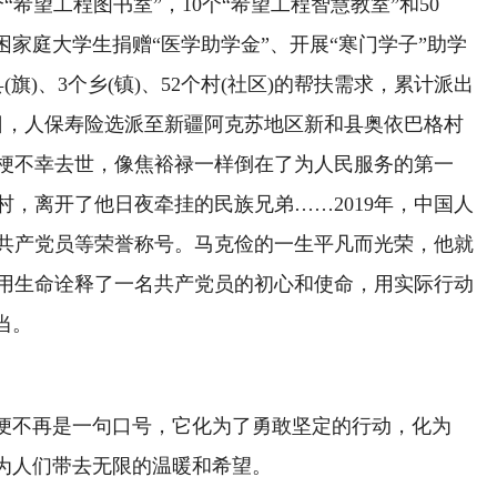
“希望工程图书室”，10个“希望工程智慧教室”和50
困家庭大学生捐赠“医学助学金”、开展“寒门学子”助学
(旗)、3个乡(镇)、52个村(社区)的帮扶需求，累计派出
月29日，人保寿险选派至新疆阿克苏地区新和县奥依巴格村
梗不幸去世，像焦裕禄一样倒在了为人民服务的第一
，离开了他日夜牵挂的民族兄弟……2019年，中国人
共产党员等荣誉称号。马克俭的一生平凡而光荣，他就
用生命诠释了一名共产党员的初心和使命，用实际行动
当。
便不再是一句口号，它化为了勇敢坚定的行动，化为
，为人们带去无限的温暖和希望。