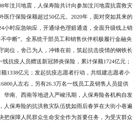
8年汶川地震，人保寿险共计向参加汶川地震抗震救灾
医疗保险保额超过50亿元。2020年，面对突如其来的
24小时应急响应，开通绿色理赔通道，全面升级线上销
务不中断”。全系统干部员工和销售伙伴积极履行金融央
守岗位，舍己为人，冲锋在前，筑起抗击疫情的钢铁长
一线抗疫人员赠送新冠肺炎保险，累计保额1724亿元；
保额1338亿元；发起抗疫志愿者行动，共组建志愿者小
6800人左右，另有26.3万名一线员工及销售人员提供
南、华南、西南等地进入严峻汛期，人保寿险各机构自发
，人保寿险的抗洪救灾队伍犹如雨后春笋在大街小巷遍
决把保障人民群众生命安全作为首要任务，为受灾群众