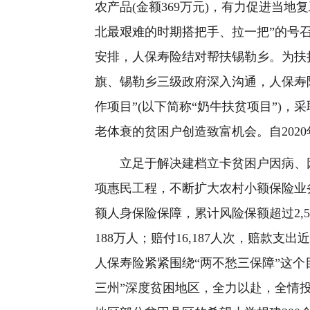
农产品(金额369万元)，有力促进当
北最艰难的时期搭把手、拉一把”的号召
安排，人保寿险结对帮扶锡勒乡。为扶
旗、锡勒乡三级政府深入沟通，人保寿险
作项目”(以下简称“奶牛扶贫项目”)，
老体衰的贫困户创造致富机会。自202
立足于解决建档立卡贫困户因病、因
项惠民工程，不断扩大农村小额保险业务
额人身保险保障，累计风险保额超过2,
188万人；赔付16,187人次，赔款支
人保寿险紧紧围绕“两不愁三保障”这
三州”深度贫困地区，全力以赴，全情