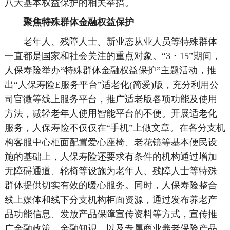
八大基本权益保护的相关举措。
聚焦特殊群体金融权益保护
老年人、残障人士、新业态从业人员等特殊群体
一直都是国家和社会关注的重点对象。“3・15”期间，
人保寿险举办“特殊群体金融权益保护”主题活动，推
出“人保寿险E服务平台”适老化(简爱)版，充分利用公
司官微等线上服务平台，推广适老版各项功能及使用
方法，减轻老年人使用智能平台的不便。开展适老化
服务，人保寿险不仅仅在“手机”上做文章。在各分支机
构客服中心柜面配置爱心座椅、老花镜等基本便民设
施的基础上，人保寿险还要求有条件的机构通过增加
无障碍通道、轮椅等设施为老年人、残障人士等特殊
群体提供切实有效的暖心服务。同时，人保寿险整合
线上媒体和线下分支机构柜面资源，通过发布养老产
品功能信息、发放产品保障宣传资料等方式，宣传推
广金融政策、金融知识，以及专属商业养老保险产品