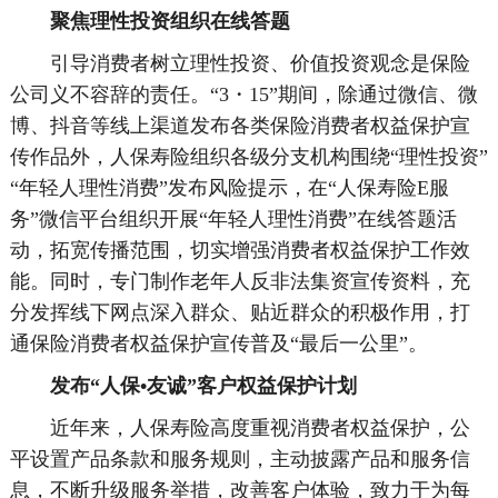
聚焦理性投资组织在线答题
引导消费者树立理性投资、价值投资观念是保险
公司义不容辞的责任。“3・15”期间，除通过微信、微
博、抖音等线上渠道发布各类保险消费者权益保护宣
传作品外，人保寿险组织各级分支机构围绕“理性投资”
“年轻人理性消费”发布风险提示，在“人保寿险E服
务”微信平台组织开展“年轻人理性消费”在线答题活
动，拓宽传播范围，切实增强消费者权益保护工作效
能。同时，专门制作老年人反非法集资宣传资料，充
分发挥线下网点深入群众、贴近群众的积极作用，打
通保险消费者权益保护宣传普及“最后一公里”。
发布“人保•友诚”客户权益保护计划
近年来，人保寿险高度重视消费者权益保护，公
平设置产品条款和服务规则，主动披露产品和服务信
息，不断升级服务举措，改善客户体验，致力于为每