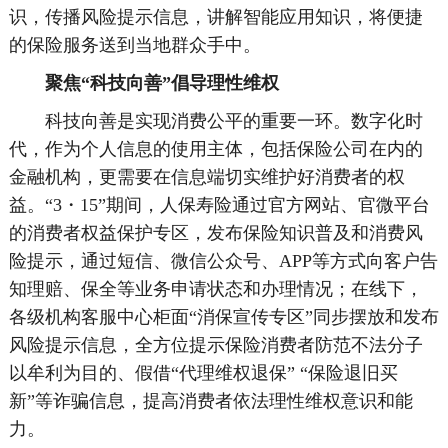
识，传播风险提示信息，讲解智能应用知识，将便捷
的保险服务送到当地群众手中。
聚焦“科技向善”倡导理性维权
科技向善是实现消费公平的重要一环。数字化时
代，作为个人信息的使用主体，包括保险公司在内的
金融机构，更需要在信息端切实维护好消费者的权
益。“3・15”期间，人保寿险通过官方网站、官微平台
的消费者权益保护专区，发布保险知识普及和消费风
险提示，通过短信、微信公众号、APP等方式向客户告
知理赔、保全等业务申请状态和办理情况；在线下，
各级机构客服中心柜面“消保宣传专区”同步摆放和发布
风险提示信息，全方位提示保险消费者防范不法分子
以牟利为目的、假借“代理维权退保” “保险退旧买
新”等诈骗信息，提高消费者依法理性维权意识和能
力。