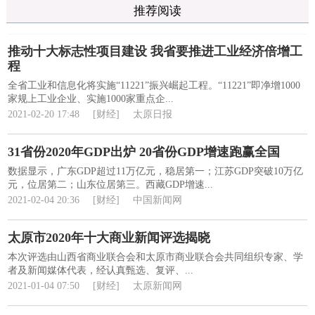
推荐阅读
推动十大标志性项目建设 我省要推进工业经济倍增工
程
全省工业和信息化将实施“11221”振兴崛起工程。“11221”即净增1000
家规上工业企业、实施1000家重点企...
2021-02-20 17:48
[财经]
太原日报
31省份2020年GDP出炉 20省份GDP增速跑赢全国
数据显示，广东GDP超过11万亿元，稳居第一；江苏GDP突破10万亿
元，位居第二；山东位居第三。西藏GDP增速...
2021-02-04 20:36
[财经]
中国新闻网
太原市2020年十大商业新闻评选揭晓
本次评选由山西省商业联合会和太原市商业联合会共同组织专家、学
者及新闻媒体代表，经认真甄选、复评、...
2021-01-04 07:50
[财经]
太原新闻网