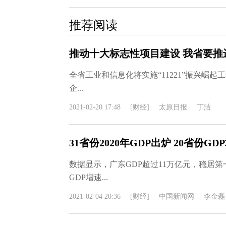
推荐阅读
推动十大标志性项目建设 我省要推
全省工业和信息化将实施“11221”振兴崛起工程
企...
2021-02-20 17:48
[财经]
太原日报
丁洁
31省份2020年GDP出炉 20省份G
数据显示，广东GDP超过11万亿元，稳居第
GDP增速...
2021-02-04 20:36
[财经]
中国新闻网
李金磊