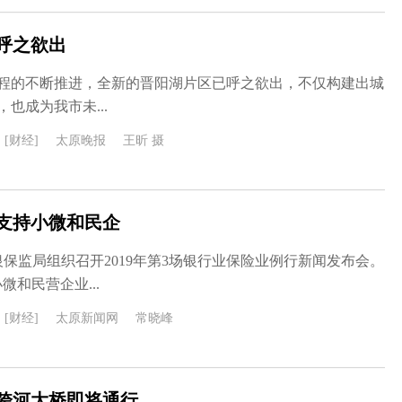
呼之欲出
程的不断推进，全新的晋阳湖片区已呼之欲出，不仅构建出城
也成为我市未...
[财经]
太原晚报
王昕 摄
力支持小微和民企
银保监局组织召开2019年第3场银行业保险业例行新闻发布会。
微和民营企业...
[财经]
太原新闻网
常晓峰
跨河大桥即将通行