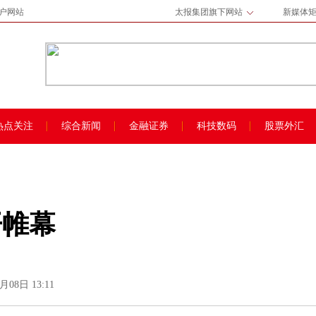
门户网站
太报集团旗下网站
新媒体
热点关注
综合新闻
金融证券
科技数码
股票外汇
开帷幕
月08日 13:11