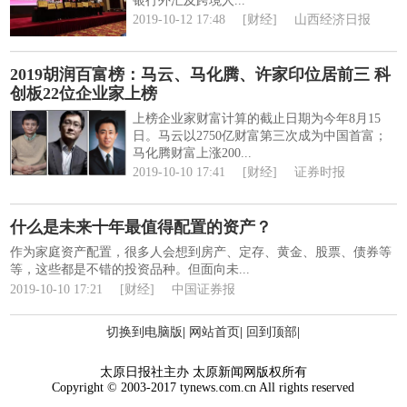
银行外汇及跨境人...
2019-10-12 17:48
[财经]
山西经济日报
2019胡润百富榜：马云、马化腾、许家印位居前三 科
创板22位企业家上榜
上榜企业家财富计算的截止日期为今年8月15
日。马云以2750亿财富第三次成为中国首富；
马化腾财富上涨200...
2019-10-10 17:41
[财经]
证券时报
什么是未来十年最值得配置的资产？
作为家庭资产配置，很多人会想到房产、定存、黄金、股票、债券等
等，这些都是不错的投资品种。但面向未...
2019-10-10 17:21
[财经]
中国证券报
切换到电脑版
|
网站首页
|
回到顶部
|
太原日报社主办 太原新闻网版权所有
Copyright © 2003-2017 tynews.com.cn All rights reserved