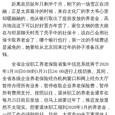
距离农历鼠年只剩半个月，刚下的一场雪正在消
融，正是太原最冷的时候，来自太化厂的李大爷心里
却暖融融的，他从银行取出了提前发放的养老金，高
兴地说这下可以好好置办年货了。家住太钢的曾大娘
在与邻居聊天时亮了亮手中的社保卡，说自己会用社
保卡取养老金了，哪个银行也行，第一次的手续费还
是减免的，她要给从北京回来过年的孙子准备压岁
钱。
全省企业职工养老保险省集中信息系统将于2020
年1月10日0:00到1月31日24: 00进行上线切换。其间，
全省各级企业养老保险经办机构窗口和网上经办大厅
暂停办理所有业务，暂停收取企业养老保险费，暂停
所有费用支付。按照以往，退休职工的养老金通常在
每月25日前后发放，但马上就要过年了，推迟发放显
然不太现实。想要退休职工领到2020年1月的养老金，
一切工作必须朝前赶。目前，太原市40余万离退休人