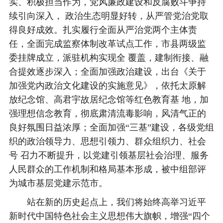
实、积极担当作为，党风廉政建设和反腐败斗争持
续引向深入， 政治生态明显好转，从严管党治党取
得良好成效。扎实履行全面从严治党两个主体责
任，全面完成监察体制改革试点工作，市县两级监
委挂牌成立，派驻机构实现全 覆盖，建制衔接、融
合提效逐步深入；全面加强政治建设，出台《关于
加强党内政治文化建设的实施意见》，依托太原解
放纪念馆、高君宇故居纪念馆等红色教育基 地，加
强理想信念教育，彻底肃清流毒影响，风清气正的
良好氛围日益浓厚；全面加强“三基”建设，各级党组
织的政治领导力、思想引领力、群众组织力、社会
号 召力不断提升，以党建引领基层社会治理、服务
人民群众的工作机制和格局基本形成，被中组部评
为城市基层党建示范市。
站在新的历史起点上，我们将始终高举习近平
新时代中国特色社会主义思想伟大旗帜，增强“四个