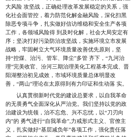
大风险 攻坚战，正确处理改革发展稳定的关系，强
化社会面管控，着力防范化解金融风险，深化扫黑
除恶专项斗争，扎实做好信访维稳和安全生产各项
工作，各领域风险得 到及时化解，社会大局安定有
序；坚决打好污染防治攻坚战，实施环境立市发展
战略，牢固树立大气环境质量改善优先原则，坚
持“控煤、治污、管车、降尘”多管 齐下，“九河治
理”完美收官、汾河三期治理美化工程基本完成、晋
阳湖整治初见成效，市域环境质量总体明显改
善，“两山”理论在太原得到有力印证和生动落 实。
认真贯彻新时代党的建设总要求，以自我革命
的无畏勇气全面深化从严治党。我们坚持以党的政
治建设为统领，治不忘危、兴不忘忧，以“刀刃向
内”的 勇气进行“自我革命”,力戒形式主义、官僚主
义，扎实做好“基层减负年”各项工作，强化责任落