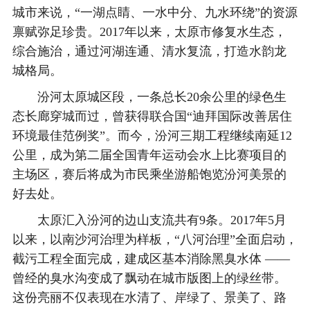
城市来说，“一湖点睛、一水中分、九水环绕”的资源
禀赋弥足珍贵。2017年以来，太原市修复水生态，
综合施治，通过河湖连通、清水复流，打造水韵龙
城格局。
汾河太原城区段，一条总长20余公里的绿色生
态长廊穿城而过，曾获得联合国“迪拜国际改善居住
环境最佳范例奖”。而今，汾河三期工程继续南延12
公里，成为第二届全国青年运动会水上比赛项目的
主场区，赛后将成为市民乘坐游船饱览汾河美景的
好去处。
太原汇入汾河的边山支流共有9条。2017年5月
以来，以南沙河治理为样板，“八河治理”全面启动，
截污工程全面完成，建成区基本消除黑臭水体 ——
曾经的臭水沟变成了飘动在城市版图上的绿丝带。
这份亮丽不仅表现在水清了、岸绿了、景美了、路