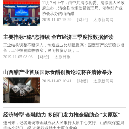
11月7日上午，由中共清徐县委、清徐县人民政
府主办，清徐县市场监督管理局、清徐醋产业
协会承办的山西醋...
2019-11-07 15:29
[财经]
太原新闻网
主要指标“稳”态持续 全市经济三季度报数据解读
工业结构调整不断深入，制造业占比明显提高；固定资产投资稳步增
长，工业投资降幅收窄，民间投资活跃；...
2019-11-05 08:06
[财经]
太原日报
山西醋产业首届国际食醋创新论坛将在清徐举办
2019-11-02 16:41
[财经]
太原新闻网
经济转型 金融助力 多部门发力推金融助企"太原版"
连日来，记者走访市金融办及人民银行太原中心支行、山西银保监局
等多个部门，探 访银行业助力太原企业的...